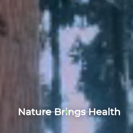
N
a
t
u
r
e
B
r
i
n
g
s
H
e
a
l
t
h